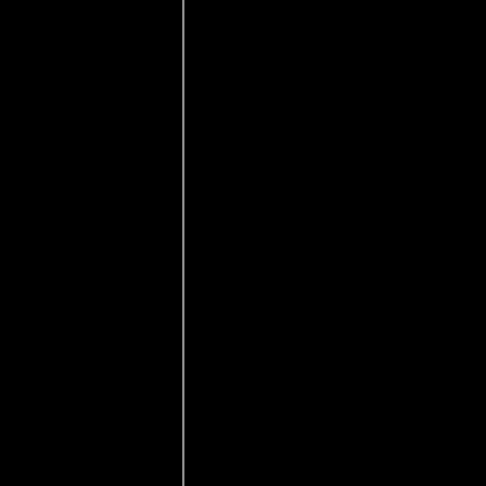
Alien Attack