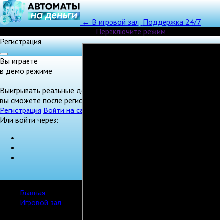
← В игровой зал
Поддержка 24/7
Вы играете в демо-режиме.
Переключите режим
и выигрывайте 
Регистрация
Вы играете
в демо режиме
Выигрывать реальные деньги
вы сможете после регистрации.
Регистрация
Войти на сайт
Или войти через:
Главная
Игровой зал
Bananas Go Bahamas