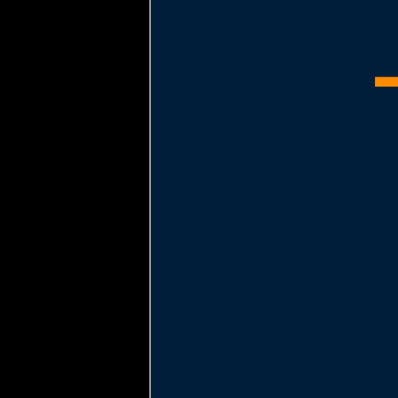
Book of Aztec