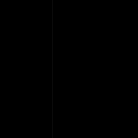
Clover Riches