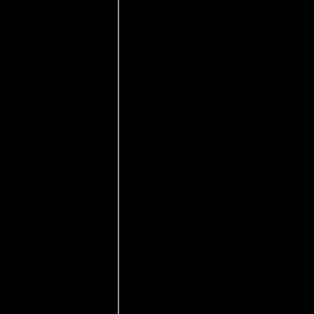
Northern Sky