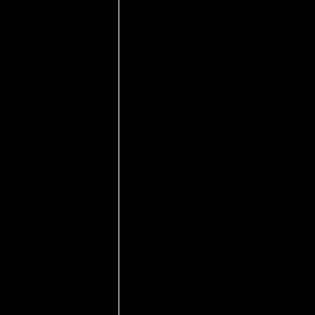
Crazy Cars