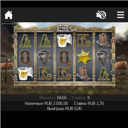
[object HTMLMetaElement]
пополнить счет