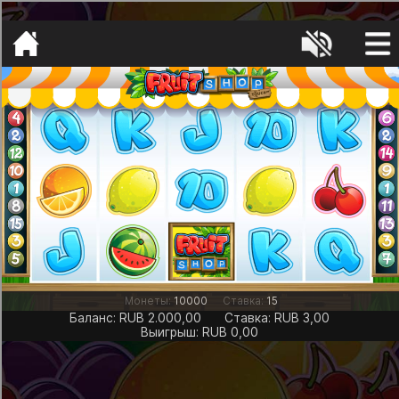
[object HTMLMetaElement]
пополнить счет