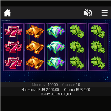
[object HTMLMetaElement]
пополнить счет