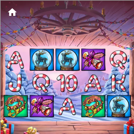
[object HTMLMetaElement]
пополнить счет