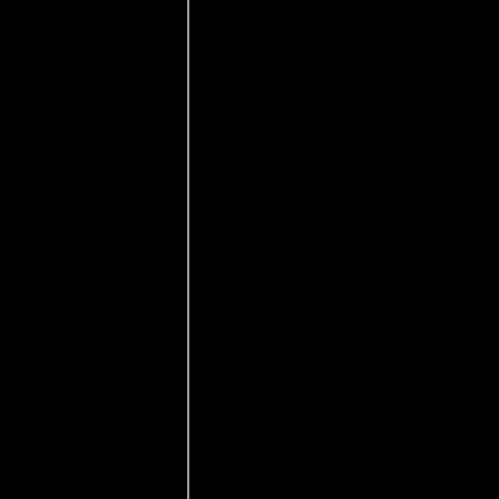
Shooting Stars