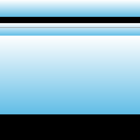
реальные деньги.