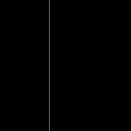
Warlords - Crystal of Power