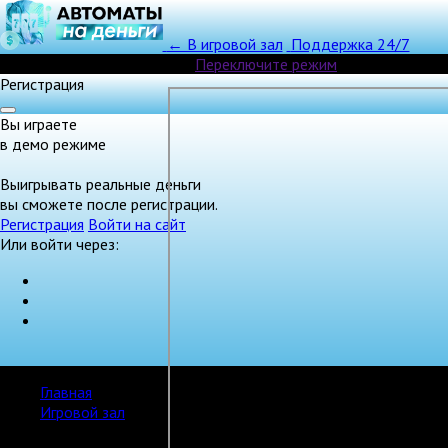
← В игровой зал
Поддержка 24/7
Вы играете в демо-режиме.
Переключите режим
и выигрывайте 
Регистрация
Вы играете
в демо режиме
Выигрывать реальные деньги
вы сможете после регистрации.
Регистрация
Войти на сайт
Или войти через:
Главная
Игровой зал
Warlords - Crystal of Power