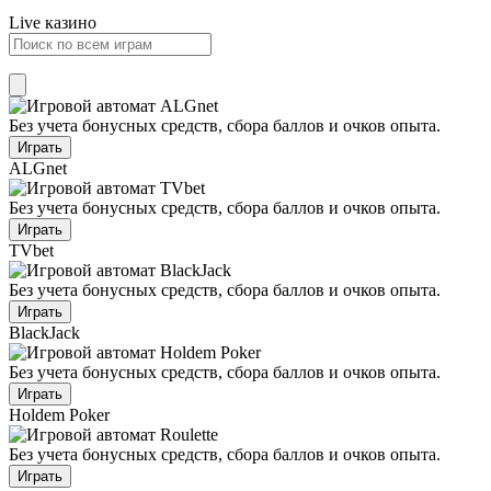
Live казино
Без учета бонусных средств, сбора баллов и очков опыта.
Играть
ALGnet
Без учета бонусных средств, сбора баллов и очков опыта.
Играть
TVbet
Без учета бонусных средств, сбора баллов и очков опыта.
Играть
BlackJack
Без учета бонусных средств, сбора баллов и очков опыта.
Играть
Holdem Poker
Без учета бонусных средств, сбора баллов и очков опыта.
Играть