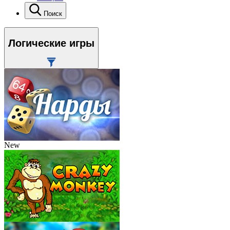
Поиск
Логические игры
New
user_1773309
Lucky Lady's Charm Deluxe
user_1773309
10 000 руб.
Dolphin's Pearl Deluxe
Markmark
5 100 руб.